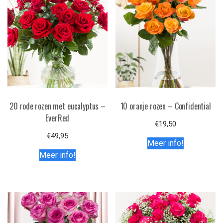
20 rode rozen met eucalyptus –
10 oranje rozen – Confidential
EverRed
€
19,50
€
49,95
Meer info!
Meer info!