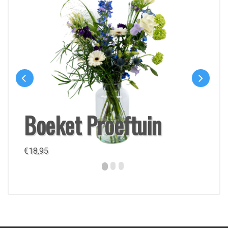
Boeket Proeftuin
€
18,95