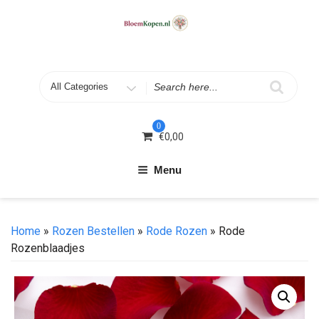
Skip
to
content
Search
for
0
€
0,00
Menu
Home
»
Rozen Bestellen
»
Rode Rozen
» Rode
Rozenblaadjes