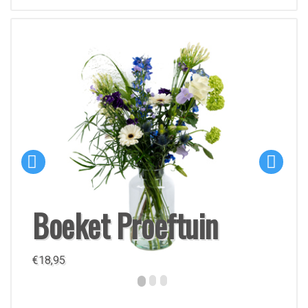
Boeket Proeftuin
€
18,95