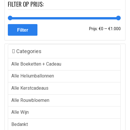
FILTER OP PRIJS:
Min.
Max.
Prijs:
€0
—
€1.000
Filter
prijs
prijs
Categories
Alle Boeketten + Cadeau
Alle Heliumballonnen
Alle Kerstcadeaus
Alle Rouwbloemen
Alle Wijn
Bedankt