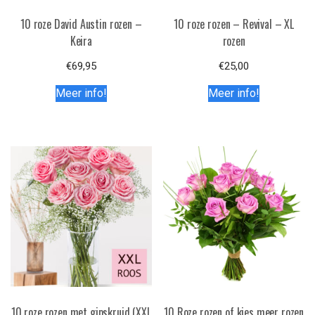
10 roze David Austin rozen –
10 roze rozen – Revival – XL
Keira
rozen
€
69,95
€
25,00
Meer info!
Meer info!
10 roze rozen met gipskruid (XXL
10 Roze rozen of kies meer rozen