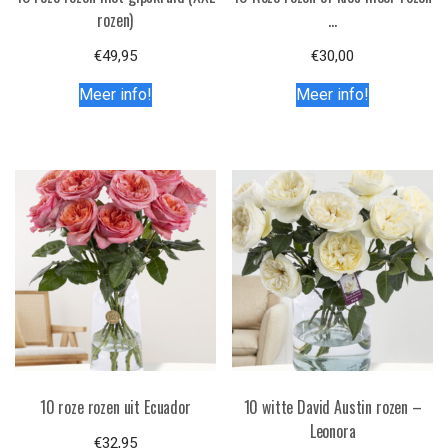
rozen)
…
€
49,95
€
30,00
Meer info!
Meer info!
10 roze rozen uit Ecuador
10 witte David Austin rozen –
Leonora
€
32,95