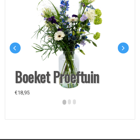
Boeket Proeftuin
€
18,95