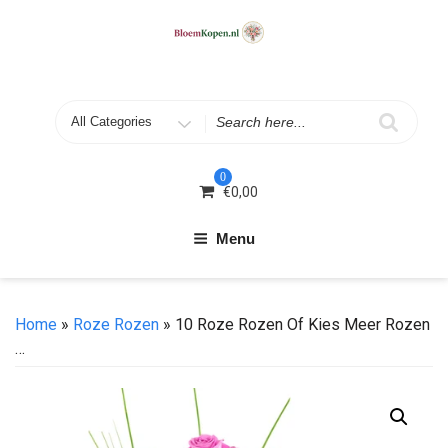
Skip
to
content
Search
for
0
€
0,00
Menu
Home
»
Roze Rozen
» 10 Roze Rozen Of Kies Meer Rozen
…