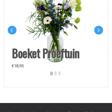
Boeket Proeftuin
€
18,95