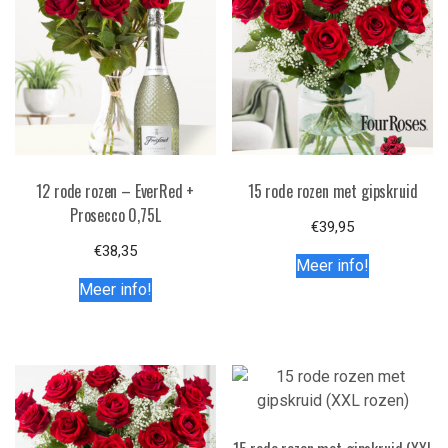
12 rode rozen – EverRed +
15 rode rozen met gipskruid
Prosecco 0,75L
€
39,95
€
38,35
Meer info!
Meer info!