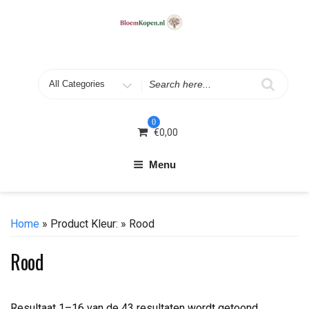
Skip
to
content
Search
for
0
€
0,00
Menu
Home
» Product Kleur: » Rood
Rood
Resultaat 1–16 van de 43 resultaten wordt getoond