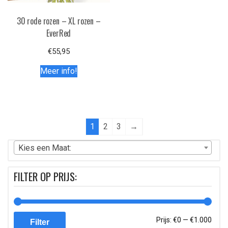
30 rode rozen – XL rozen –
EverRed
€
55,95
Meer info!
1
2
3
→
Kies een Maat:
FILTER OP PRIJS:
Min.
Max.
Prijs:
€0
—
€1.000
Filter