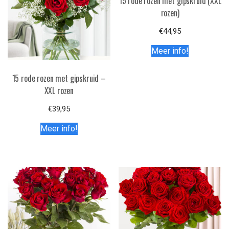
15 rode rozen met gipskruid (XXL
rozen)
€
44,95
Meer info!
15 rode rozen met gipskruid –
XXL rozen
€
39,95
Meer info!