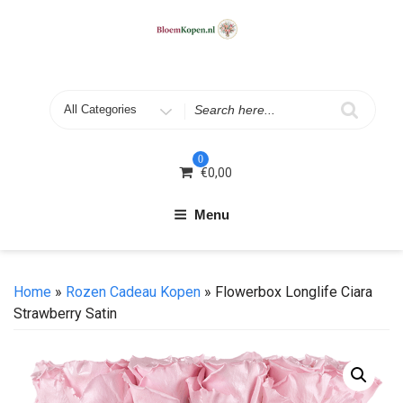
Skip
to
content
Search
for
0
€
0,00
Menu
Home
»
Rozen Cadeau Kopen
» Flowerbox Longlife Ciara
Strawberry Satin