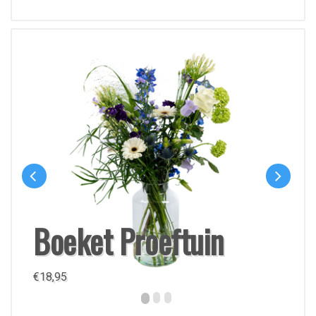
Boeket Proeftuin
€
18,95