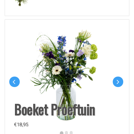
Boeket Proeftuin
€
18,95