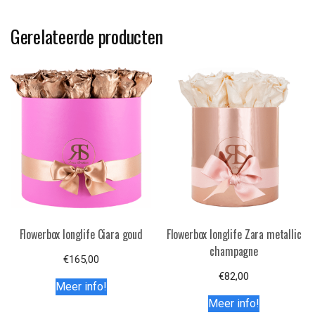
Gerelateerde producten
Flowerbox longlife Ciara goud
Flowerbox longlife Zara metallic
champagne
€
165,00
€
82,00
Meer info!
Meer info!