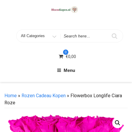
Skip
to
content
Search
for
0
€
0,00
Menu
Home
»
Rozen Cadeau Kopen
» Flowerbox Longlife Ciara
Roze