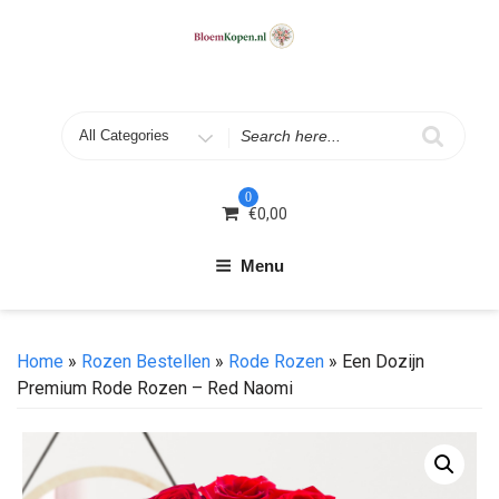
Skip
to
content
Search
for
0
€
0,00
Menu
Home
»
Rozen Bestellen
»
Rode Rozen
» Een Dozijn
Premium Rode Rozen – Red Naomi