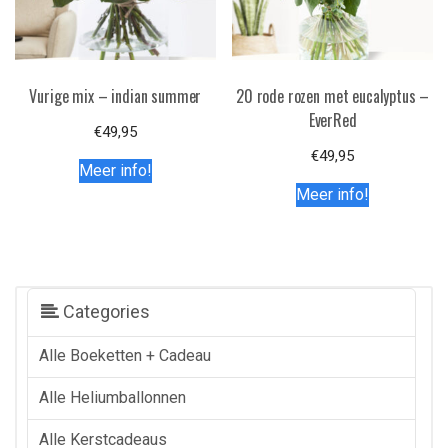
Vurige mix – indian summer
20 rode rozen met eucalyptus –
EverRed
€
49,95
€
49,95
Meer info!
Meer info!
Categories
Alle Boeketten + Cadeau
Alle Heliumballonnen
Alle Kerstcadeaus