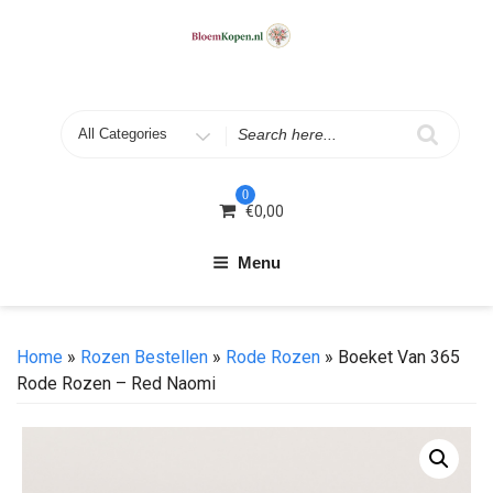
Skip
to
content
Search
for
0
€
0,00
Menu
Home
»
Rozen Bestellen
»
Rode Rozen
» Boeket Van 365
Rode Rozen – Red Naomi