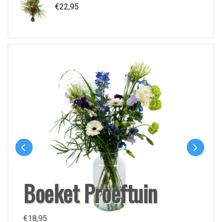
€
22,95
Boeket Proeftuin
€
18,95