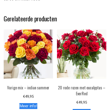
Gerelateerde producten
Vurige mix – indian summer
20 rode rozen met eucalyptus –
EverRed
€
49,95
€
49,95
Meer info!