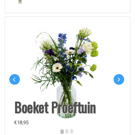
Boeket Proeftuin
€
18,95