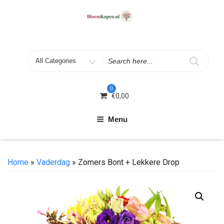
Skip
to
content
Search
for
0
€
0,00
Menu
Home
»
Vaderdag
» Zomers Bont + Lekkere Drop