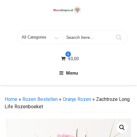
Skip
to
content
Search
for
0
€
0,00
Menu
Home
»
Rozen Bestellen
»
Oranje Rozen
» Zachtroze Long
Life Rozenboeket