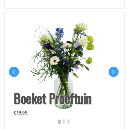
Boeket Proeftuin
€
18,95