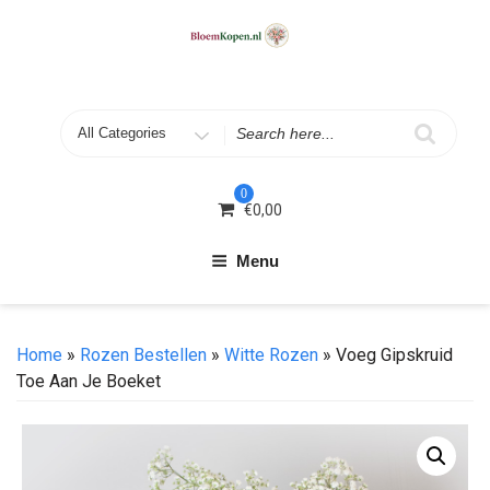
Skip
to
content
Search
for
0
€
0,00
Menu
Home
»
Rozen Bestellen
»
Witte Rozen
» Voeg Gipskruid
Toe Aan Je Boeket