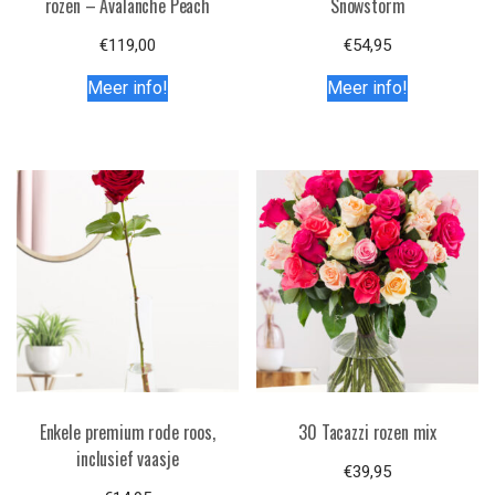
rozen – Avalanche Peach
Snowstorm
€
119,00
€
54,95
Meer info!
Meer info!
Enkele premium rode roos,
30 Tacazzi rozen mix
inclusief vaasje
€
39,95