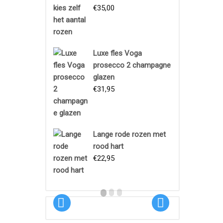
€
35,00
Luxe fles Voga
prosecco 2 champagne
glazen
€
31,95
Boeket
Lange rode rozen met
Proeftuin
rood hart
€
22,95
€
18,95