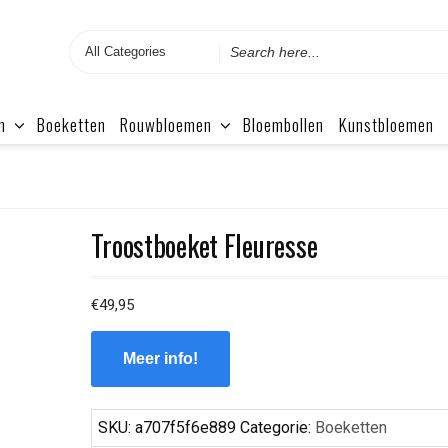
Search
for
n
Boeketten
Rouwbloemen
Bloembollen
Kunstbloemen
Troostboeket Fleuresse
€
49,95
Meer info!
SKU:
a707f5f6e889
Categorie:
Boeketten