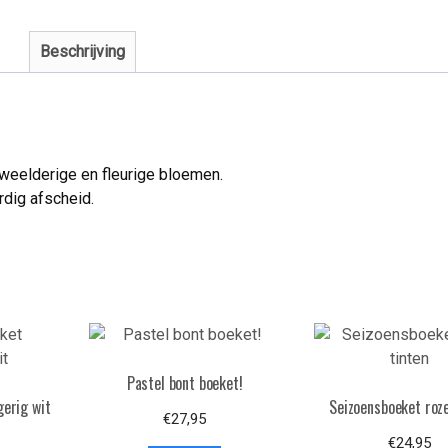
Beschrijving
n weelderige en fleurige bloemen.
rdig afscheid.
Pastel bont boeket!
gerig wit
Seizoensboeket roze
€
27,95
€
24,95