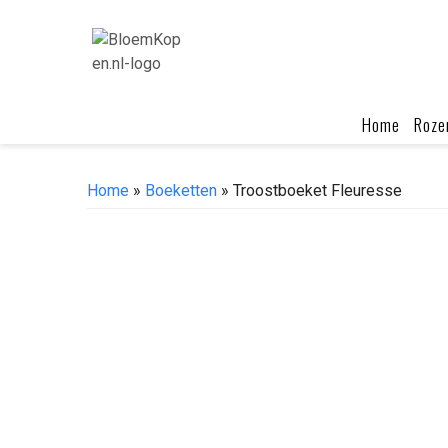
Skip
to
content
Home
Roze
Home
»
Boeketten
» Troostboeket Fleuresse