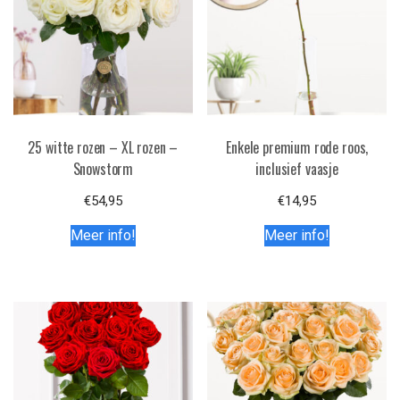
25 witte rozen – XL rozen –
Enkele premium rode roos,
Snowstorm
inclusief vaasje
€
54,95
€
14,95
Meer info!
Meer info!