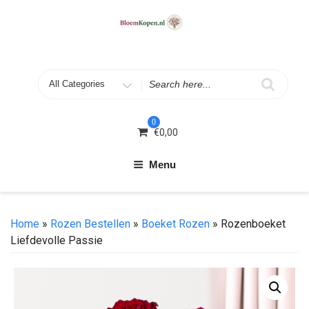
Skip
to
content
Search
for
0
€
0,00
Menu
Home
»
Rozen Bestellen
»
Boeket Rozen
» Rozenboeket
Liefdevolle Passie