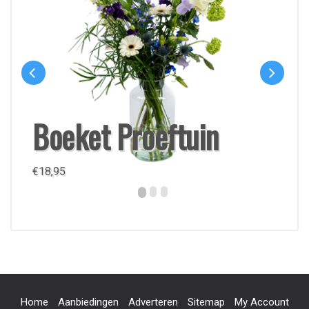
Boeket Proeftuin
€
18,95
Home
Aanbiedingen
Adverteren
Sitemap
My Account