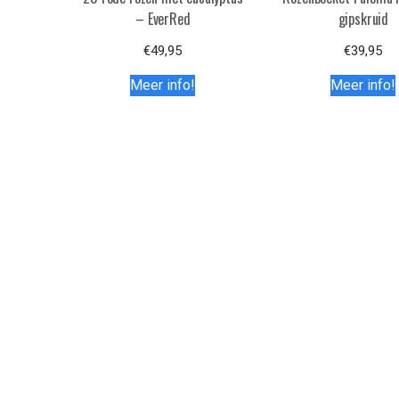
– EverRed
gipskruid
€
49,95
€
39,95
Meer info!
Meer info!