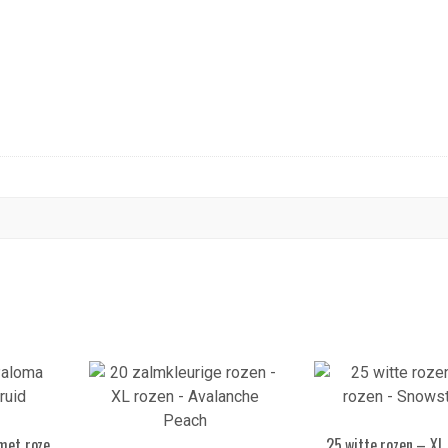
met roze
25 witte rozen – XL