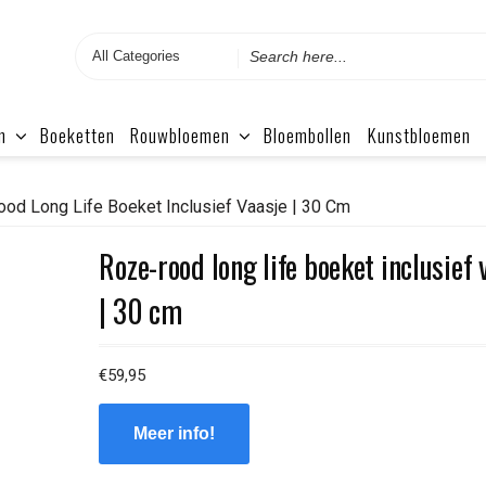
Search
for
n
Boeketten
Rouwbloemen
Bloembollen
Kunstbloemen
od Long Life Boeket Inclusief Vaasje | 30 Cm
Roze-rood long life boeket inclusief 
| 30 cm
€
59,95
Meer info!