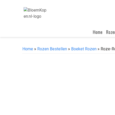
Skip
to
content
Home
Roze
Home
»
Rozen Bestellen
»
Boeket Rozen
» Roze-Ro