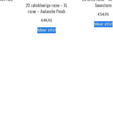
20 zalmkleurige rozen – XL
Snowstorm
rozen – Avalanche Peach
€
54,95
€
49,95
Meer info!
Meer info!