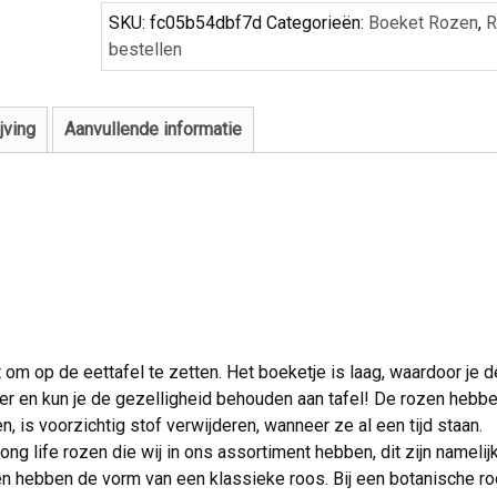
SKU:
fc05b54dbf7d
Categorieën:
Boeket Rozen
,
R
bestellen
jving
Aanvullende informatie
 om op de eettafel te zetten. Het boeketje is laag, waardoor je d
feer en kun je de gezelligheid behouden aan tafel! De rozen hebb
n, is voorzichtig stof verwijderen, wanneer ze al een tijd staan.
ng life rozen die wij in ons assortiment hebben, dit zijn namelij
zen hebben de vorm van een klassieke roos. Bij een botanische ro