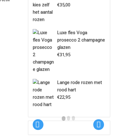
€
35,00
Luxe fles Voga
prosecco 2 champagne
glazen
€
31,95
Boeket
Lange rode rozen met
Proeftuin
rood hart
€
22,95
€
18,95