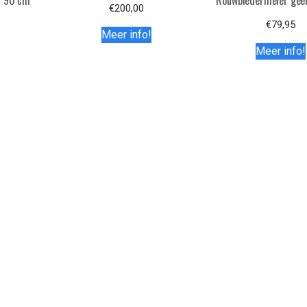
– 90 cm
Rouwbiedermeier geel
€
200,00
€
79,95
Meer info!
Meer info!