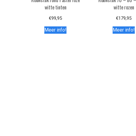
Rouwstuk rond Pastel roze
Rouwstuk 70 – 80 
witte tinten
witte rozen
€
99,95
€
179,95
Meer info!
Meer info!