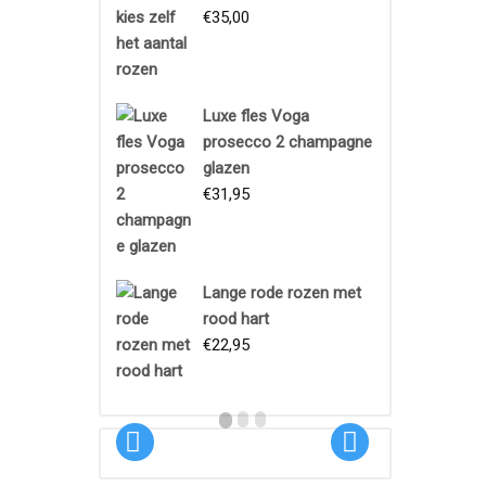
€
35,00
Luxe fles Voga
prosecco 2 champagne
glazen
€
31,95
Boeket
Lange rode rozen met
Proeftuin
rood hart
€
22,95
€
18,95