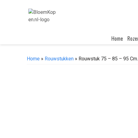
Skip
to
content
Home
Roze
Home
»
Rouwstukken
» Rouwstuk 75 – 85 – 95 Cm.