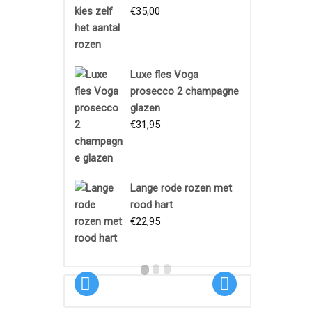
€
35,00
Luxe fles Voga
prosecco 2 champagne
glazen
€
31,95
Boeket
Lange rode rozen met
Proeftuin
rood hart
€
22,95
€
18,95