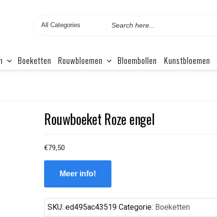
Search
for
n
Boeketten
Rouwbloemen
Bloembollen
Kunstbloemen
Rouwboeket Roze engel
€
79,50
Meer info!
SKU:
ed495ac43519
Categorie:
Boeketten