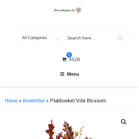
Skip
to
content
Search
for
0
€
0,00
Menu
Home
»
Boeketten
» Plukboeket Villa Blossom