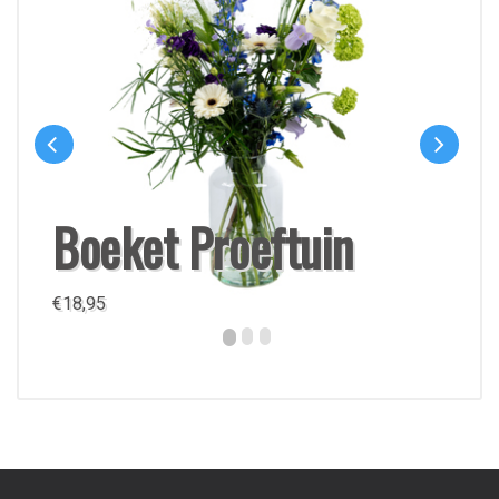
Boeket Proeftuin
€
18,95