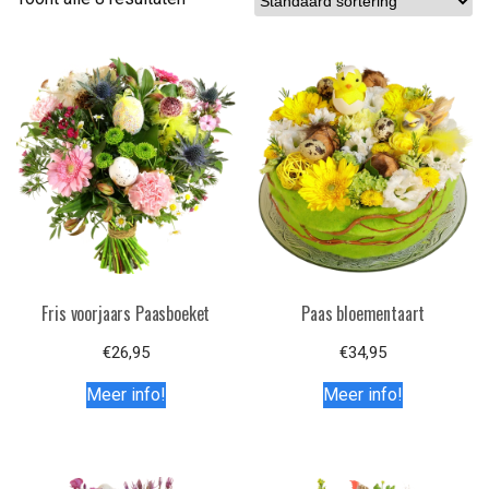
Fris voorjaars Paasboeket
Paas bloementaart
€
26,95
€
34,95
Meer info!
Meer info!