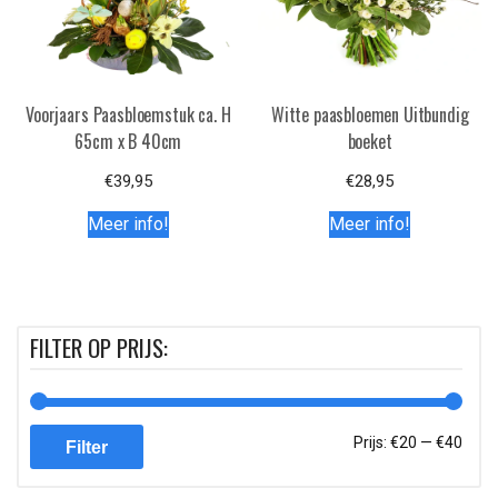
Voorjaars Paasbloemstuk ca. H
Witte paasbloemen Uitbundig
65cm x B 40cm
boeket
€
39,95
€
28,95
Meer info!
Meer info!
FILTER OP PRIJS:
Min.
Max.
Prijs:
€20
—
€40
Filter
prijs
prijs