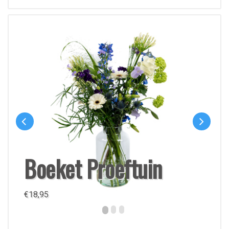
Boeket Proeftuin
€
18,95