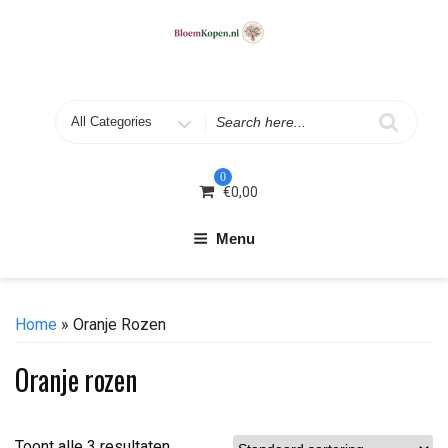
Skip
to
content
Search
for
0
€
0,00
Menu
Home
» Oranje Rozen
Oranje rozen
Toont alle 3 resultaten