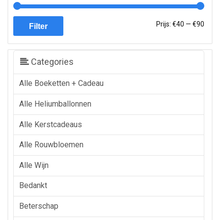
Min.
Max.
Prijs:
€40
—
€90
Filter
prijs
prijs
Categories
Alle Boeketten + Cadeau
Alle Heliumballonnen
Alle Kerstcadeaus
Alle Rouwbloemen
Alle Wijn
Bedankt
Beterschap