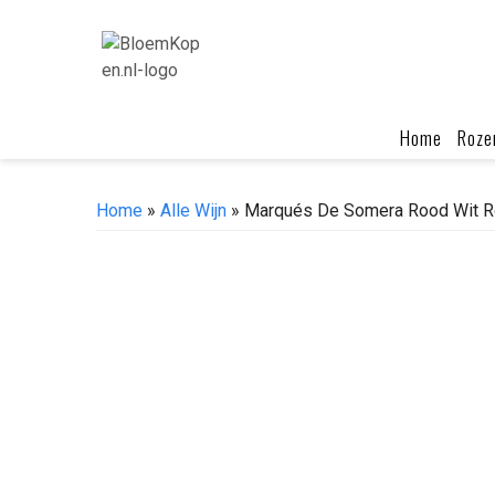
Skip
to
content
Home
Roze
Home
»
Alle Wijn
» Marqués De Somera Rood Wit 