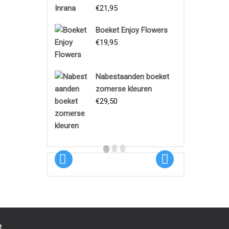
€
21,95
Boeket Enjoy Flowers
€
19,95
Boeket
Nabestaanden boeket
zomerse kleuren
Proeftuin
€
29,50
€
18,95
t