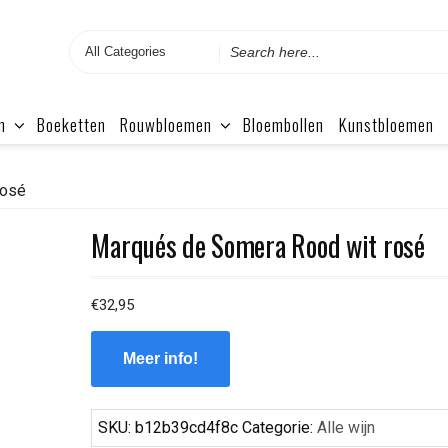
Search
for
n
Boeketten
Rouwbloemen
Bloembollen
Kunstbloemen
Rosé
Marqués de Somera Rood wit rosé
€
32,95
Meer info!
SKU:
b12b39cd4f8c
Categorie:
Alle wijn