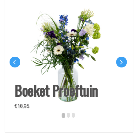
Boeket Proeftuin
€
18,95