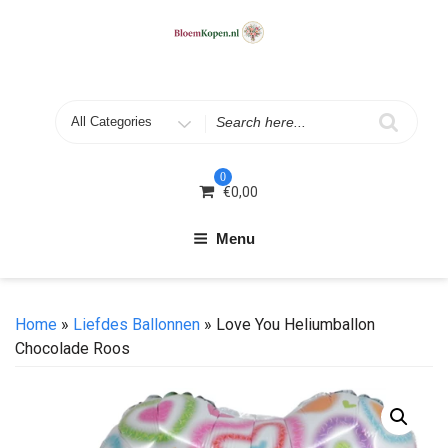
Skip
to
content
Search
for
0
€
0,00
Menu
Home
»
Liefdes Ballonnen
» Love You Heliumballon
Chocolade Roos