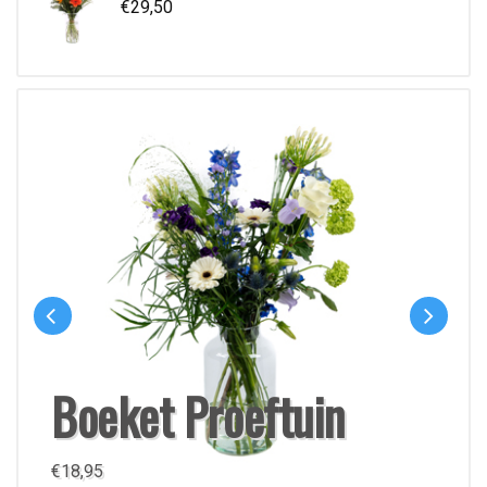
€
29,50
Boeket Proeftuin
€
18,95