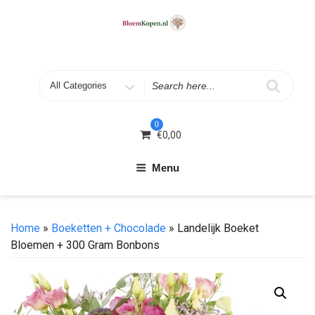
Skip
to
content
Search
for
0
€
0,00
Menu
Home
»
Boeketten + Chocolade
» Landelijk Boeket
Bloemen + 300 Gram Bonbons