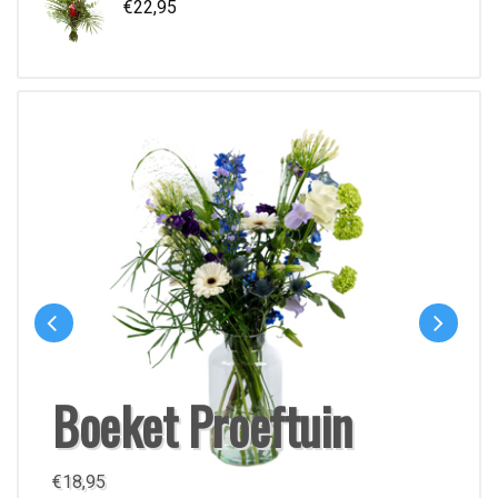
€
22,95
Boeket Proeftuin
€
18,95