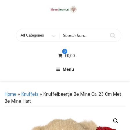
Skip
to
content
Search
for
0
€
0,00
Menu
Home
»
Knuffels
» Knuffelbeertje Be Mine Ca. 23 Cm Met
Be Mine Hart