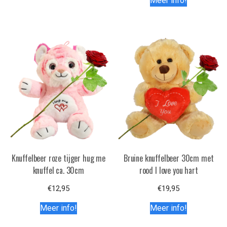
Meer info!
Knuffelbeer roze tijger hug me
Bruine knuffelbeer 30cm met
knuffel ca. 30cm
rood I love you hart
€
12,95
€
19,95
Meer info!
Meer info!