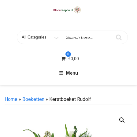
Skip
to
content
Search
for
0
€
0,00
Menu
Home
»
Boeketten
» Kerstboeket Rudolf