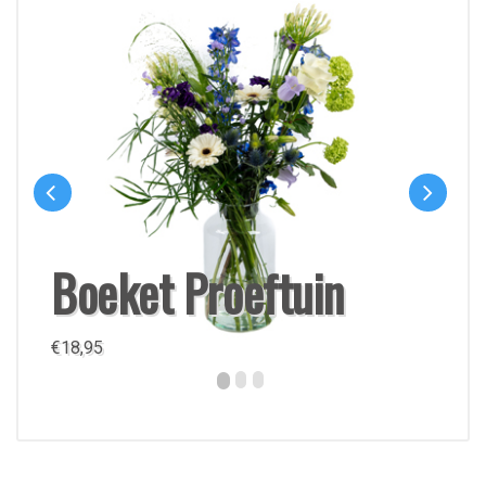
Boeket Proeftuin
€
18,95