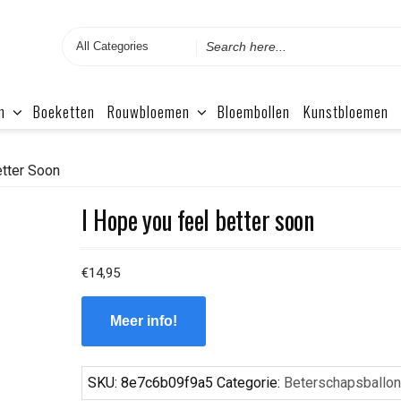
Search
for
n
Boeketten
Rouwbloemen
Bloembollen
Kunstbloemen
etter Soon
I Hope you feel better soon
€
14,95
Meer info!
SKU:
8e7c6b09f9a5
Categorie:
Beterschapsballo