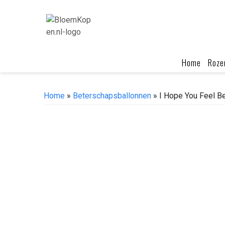
Skip
to
content
Home
Roze
Home
»
Beterschapsballonnen
» I Hope You Feel B