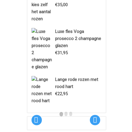
€
35,00
Luxe fles Voga
prosecco 2 champagne
glazen
€
31,95
Boeket
Lange rode rozen met
Proeftuin
rood hart
€
22,95
€
18,95