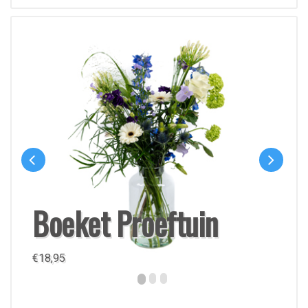
Boeket Proeftuin
€
18,95