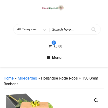
Skip
to
content
Search
for
0
€
0,00
Menu
Home
»
Moederdag
» Hollandse Rode Roos + 150 Gram
Bonbons