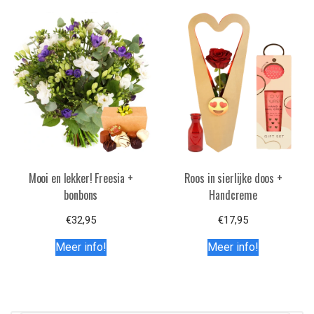
Mooi en lekker! Freesia +
Roos in sierlijke doos +
bonbons
Handcreme
€
32,95
€
17,95
Meer info!
Meer info!