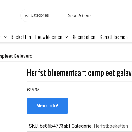
Search
for
n
Boeketten
Rouwbloemen
Bloembollen
Kunstbloemen
mpleet Geleverd
Herfst bloementaart compleet gele
€
35,95
Meer info!
SKU:
be86b4773abf
Categorie:
Herfstboeketten