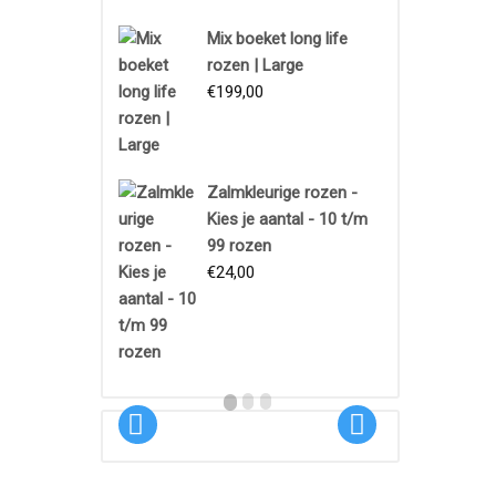
Mix boeket long life
rozen | Large
€
199,00
Zalmkleurige rozen -
Boeket
Kies je aantal - 10 t/m
99 rozen
€
24,00
Proeftuin
€
18,95