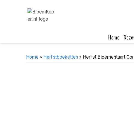
Skip
to
content
Home
Roze
Home
»
Herfstboeketten
» Herfst Bloementaart Co