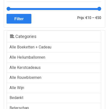
Min.
Max.
Prijs:
€10
—
€50
Filter
prijs
prijs
Categories
Alle Boeketten + Cadeau
Alle Heliumballonnen
Alle Kerstcadeaus
Alle Rouwbloemen
Alle Wijn
Bedankt
Beterschap