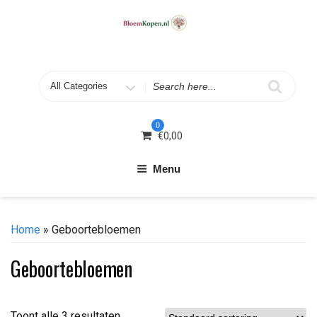
Skip
to
content
Search
for
0
€
0,00
Menu
Home
» Geboortebloemen
Geboortebloemen
Toont alle 3 resultaten