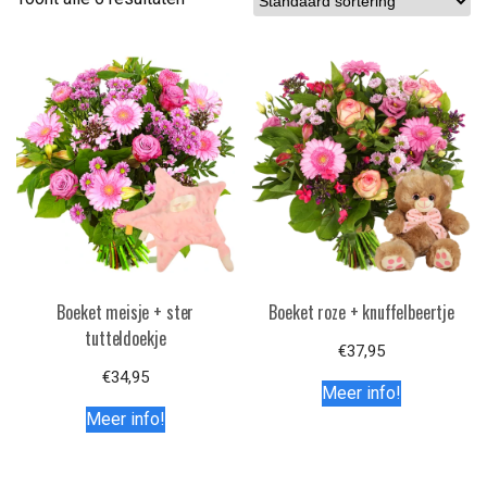
Boeket meisje + ster
Boeket roze + knuffelbeertje
tutteldoekje
€
37,95
€
34,95
Meer info!
Meer info!