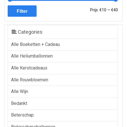
Min.
Max.
Prijs:
€10
—
€40
Filter
prijs
prijs
Categories
Alle Boeketten + Cadeau
Alle Heliumballonnen
Alle Kerstcadeaus
Alle Rouwbloemen
Alle Wijn
Bedankt
Beterschap
Beterschapsballonnen