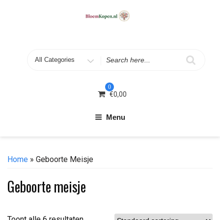
Skip
to
content
Search
for
0
€
0,00
Menu
Home
» Geboorte Meisje
Geboorte meisje
Toont alle 6 resultaten