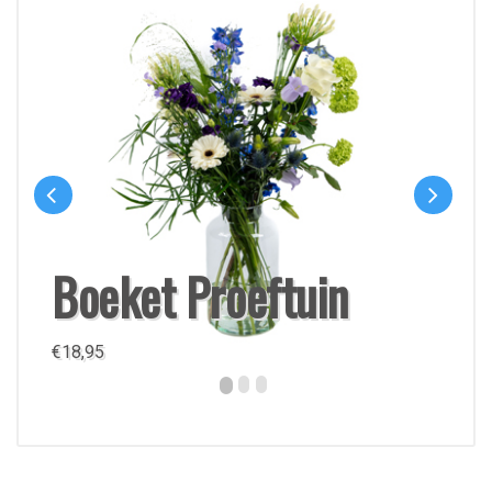
Boeket Proeftuin
€
18,95