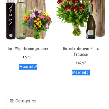
Luxe Wijn bloemengeschenk
Boeket rode rozen + fles
Prosecco
€
57,95
€
42,95
Meer info!
Meer info!
Categories