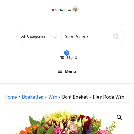
Skip
to
content
Search
for
0
€
0,00
Menu
Home
»
Boeketten + Wijn
» Bont Boeket + Fles Rode Wijn