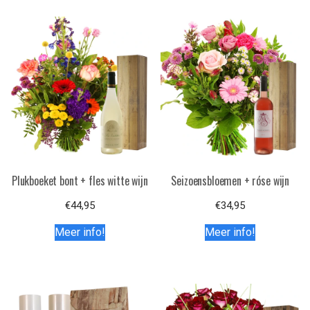
Plukboeket bont + fles witte wijn
Seizoensbloemen + róse wijn
€
44,95
€
34,95
Meer info!
Meer info!