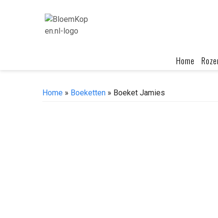
Skip
to
content
Home
Roze
Home
»
Boeketten
» Boeket Jamies