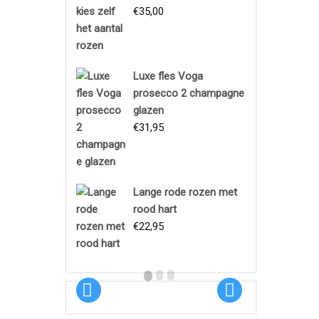
€
35,00
Luxe fles Voga
prosecco 2 champagne
glazen
€
31,95
Boeket
Lange rode rozen met
Proeftuin
rood hart
€
22,95
€
18,95