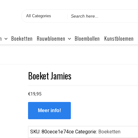
Search
for
n
Boeketten
Rouwbloemen
Bloembollen
Kunstbloemen
Boeket Jamies
€
19,95
Meer info!
SKU:
80cece1e74ce
Categorie:
Boeketten