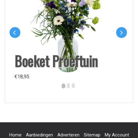
Boeket Proeftuin
€
18,95
Home
Aanbiedingen
Adverteren
Sitemap
My Account