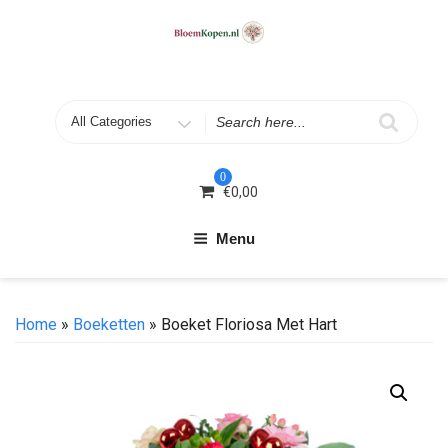
Skip
to
content
Search
for
0
€
0,00
Menu
Home
»
Boeketten
» Boeket Floriosa Met Hart