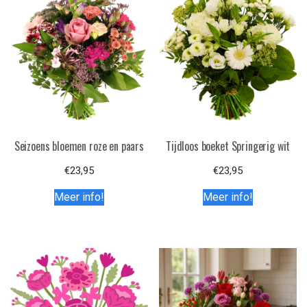
Seizoens bloemen roze en paars
Tijdloos boeket Springerig wit
€
23,95
€
23,95
Meer info!
Meer info!