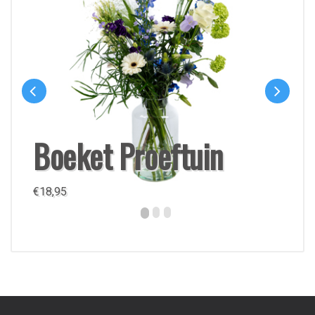
Boeket Proeftuin
€
18,95