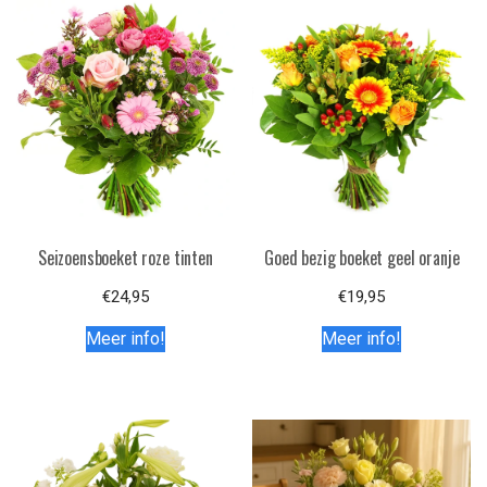
Seizoensboeket roze tinten
Goed bezig boeket geel oranje
€
24,95
€
19,95
Meer info!
Meer info!