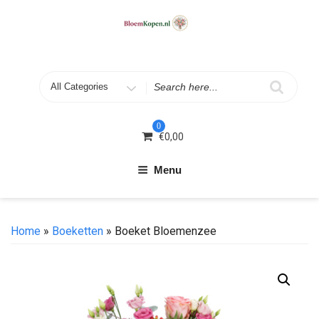
Skip
to
content
Search
for
0
€
0,00
Menu
Home
»
Boeketten
» Boeket Bloemenzee