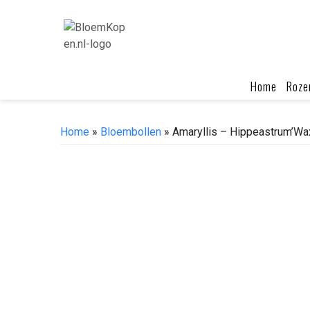
Skip
to
content
Home
Roze
Home
»
Bloembollen
» Amaryllis – Hippeastrum’W