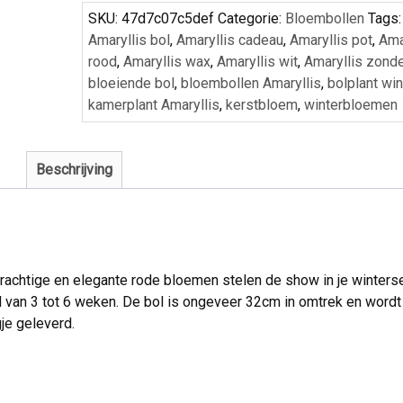
SKU:
47d7c07c5def
Categorie:
Bloembollen
Tags:
Amaryllis bol
,
Amaryllis cadeau
,
Amaryllis pot
,
Ama
rood
,
Amaryllis wax
,
Amaryllis wit
,
Amaryllis zonde
bloeiende bol
,
bloembollen Amaryllis
,
bolplant win
kamerplant Amaryllis
,
kerstbloem
,
winterbloemen
Beschrijving
prachtige en elegante rode bloemen stelen de show in je winters
jd van 3 tot 6 weken. De bol is ongeveer 32cm in omtrek en word
je geleverd.