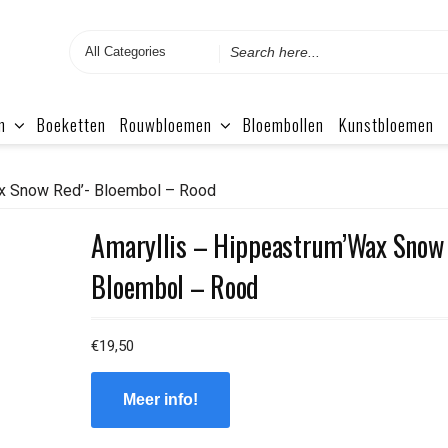
Search
for
n
Boeketten
Rouwbloemen
Bloembollen
Kunstbloemen
ax Snow Red’- Bloembol – Rood
Amaryllis – Hippeastrum’Wax Snow 
Bloembol – Rood
€
19,50
Meer info!