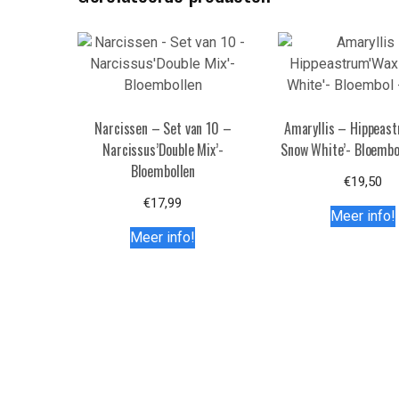
Narcissen – Set van 10 –
Amaryllis – Hippeas
Narcissus’Double Mix’-
Snow White’- Bloembo
Bloembollen
€
19,50
€
17,99
Meer info!
Meer info!