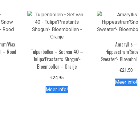
trum’Wax
Amaryllis –
l – Rood
Tulpenbollen – Set van 40 –
Hippeastrum’Sn
Tulipa’Prastants Shogun’-
Sweater’- Bloembol
Bloembollen – Oranje
€
21,50
€
24,95
Meer info!
Meer info!