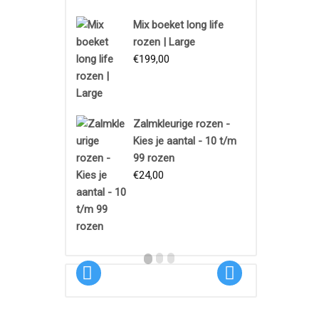
Mix boeket long life
rozen | Large
€
199,00
Zalmkleurige rozen -
Boeket
Kies je aantal - 10 t/m
99 rozen
€
24,00
Proeftuin
€
18,95