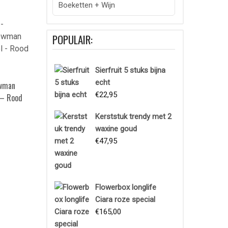
Boeketten + Wijn
POPULAIR:
Sierfruit 5 stuks bijna
echt
owman
€
22,95
 – Rood
Kerststuk trendy met 2
waxine goud
€
47,95
Flowerbox longlife
Ciara roze special
€
165,00