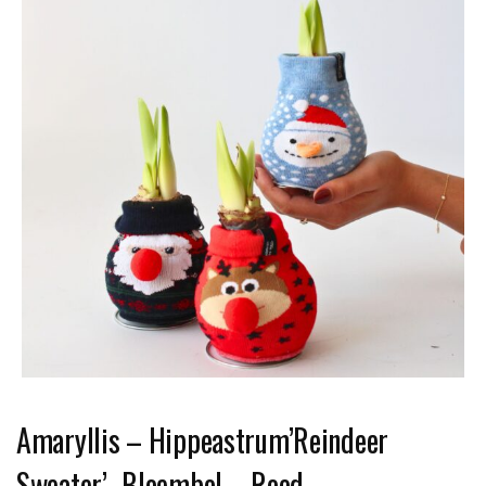
Amaryllis – Hippeastrum’Reindeer
Sweater’- Bloembol – Rood