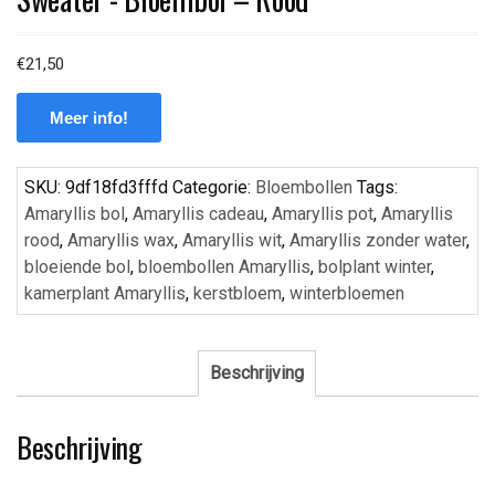
€
21,50
Meer info!
SKU:
9df18fd3fffd
Categorie:
Bloembollen
Tags:
Amaryllis bol
,
Amaryllis cadeau
,
Amaryllis pot
,
Amaryllis
rood
,
Amaryllis wax
,
Amaryllis wit
,
Amaryllis zonder water
,
bloeiende bol
,
bloembollen Amaryllis
,
bolplant winter
,
kamerplant Amaryllis
,
kerstbloem
,
winterbloemen
Beschrijving
Beschrijving