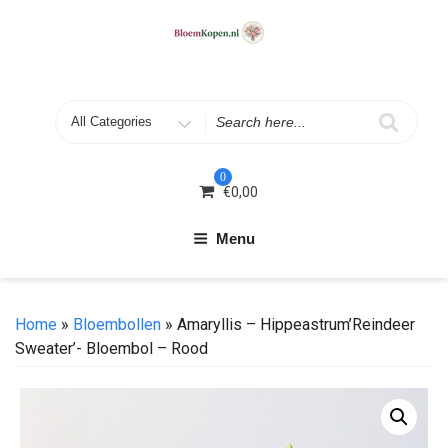
Skip
to
content
Search
for
0
€
0,00
Menu
Home
»
Bloembollen
» Amaryllis – Hippeastrum’Reindeer
Sweater’- Bloembol – Rood