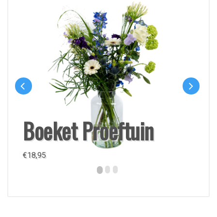
Boeket Proeftuin
€
18,95