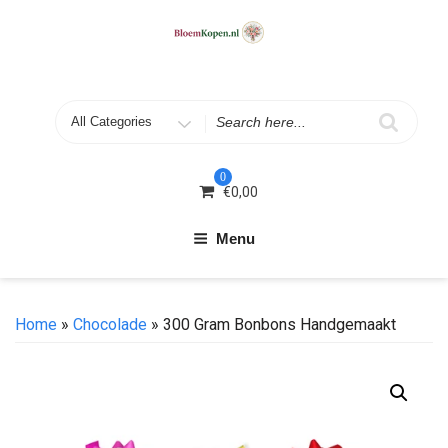
Skip
to
content
Search
for
0
€
0,00
Menu
Home
»
Chocolade
» 300 Gram Bonbons Handgemaakt