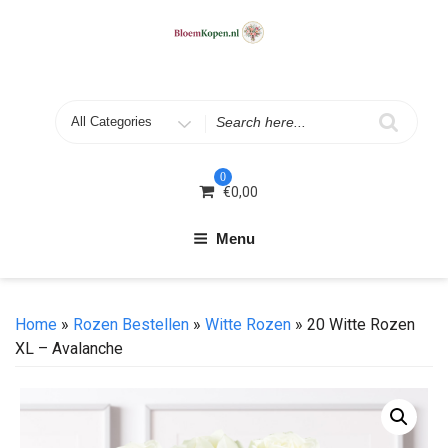
Skip
to
content
Search
for
0
€
0,00
Menu
Home
»
Rozen Bestellen
»
Witte Rozen
» 20 Witte Rozen
XL – Avalanche