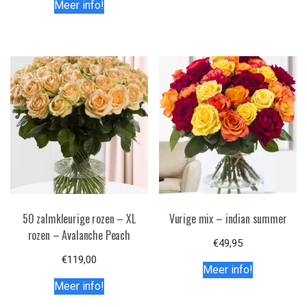
Meer info!
50 zalmkleurige rozen – XL
Vurige mix – indian summer
rozen – Avalanche Peach
€
49,95
€
119,00
Meer info!
Meer info!