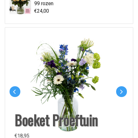
99 rozen
€
24,00
Boeket Proeftuin
€
18,95