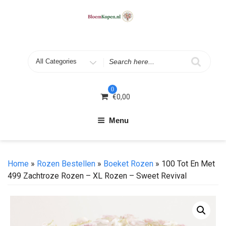
Skip
to
content
Search
for
0
€
0,00
Menu
Home
»
Rozen Bestellen
»
Boeket Rozen
» 100 Tot En Met
499 Zachtroze Rozen – XL Rozen – Sweet Revival