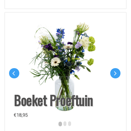
Boeket Proeftuin
€
18,95