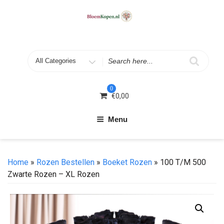
Skip
to
content
Search
for
0
€
0,00
Menu
Home
»
Rozen Bestellen
»
Boeket Rozen
» 100 T/m 500
Zwarte Rozen – XL Rozen