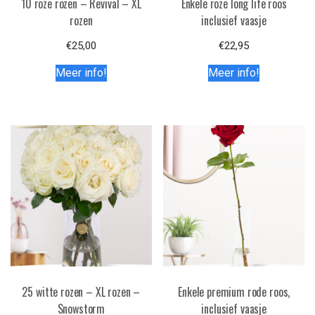
10 roze rozen – Revival – XL
Enkele roze long life roos
rozen
inclusief vaasje
€
25,00
€
22,95
Meer info!
Meer info!
25 witte rozen – XL rozen –
Enkele premium rode roos,
Snowstorm
inclusief vaasje